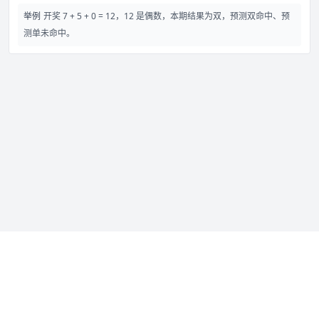
举例
开奖 7 + 5 + 0 = 12，12 是偶数，本期结果为双，预测双命中、预
测单未命中。