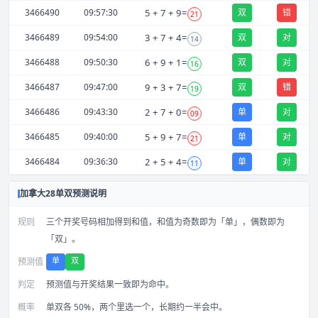
3466490
09:57:30
5
+
7
+
9
=
双
错
21
3466489
09:54:00
3
+
7
+
4
=
双
对
14
3466488
09:50:30
6
+
9
+
1
=
双
对
16
3466487
09:47:00
9
+
3
+
7
=
双
错
19
3466486
09:43:30
2
+
7
+
0
=
单
对
09
3466485
09:40:00
5
+
9
+
7
=
单
对
21
3466484
09:36:30
2
+
5
+
4
=
单
对
11
加拿大28单双预测说明
规则
三个开奖号码相加得到和值，和值为奇数即为「单」，偶数即为
「双」。
单
双
预测值
判定
预测值与开奖结果一致即为命中。
概率
单双各 50%，两个里选一个，长期约一半会中。