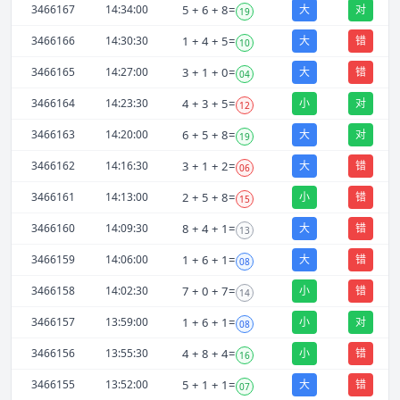
3466167
14:34:00
5
+
6
+
8
=
大
对
19
3466166
14:30:30
1
+
4
+
5
=
大
错
10
3466165
14:27:00
3
+
1
+
0
=
大
错
04
3466164
14:23:30
4
+
3
+
5
=
小
对
12
3466163
14:20:00
6
+
5
+
8
=
大
对
19
3466162
14:16:30
3
+
1
+
2
=
大
错
06
3466161
14:13:00
2
+
5
+
8
=
小
错
15
3466160
14:09:30
8
+
4
+
1
=
大
错
13
3466159
14:06:00
1
+
6
+
1
=
大
错
08
3466158
14:02:30
7
+
0
+
7
=
小
错
14
3466157
13:59:00
1
+
6
+
1
=
小
对
08
3466156
13:55:30
4
+
8
+
4
=
小
错
16
3466155
13:52:00
5
+
1
+
1
=
大
错
07