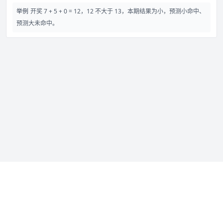
举例
开奖 7 + 5 + 0 = 12，12 不大于 13，本期结果为小，预测小命中、
预测大未命中。