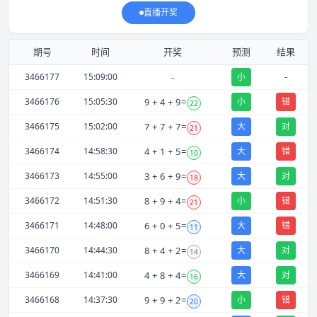
直播开奖
期号
时间
开奖
预测
结果
-
3466177
15:09:00
-
小
3466176
15:05:30
9
+
4
+
9
=
小
错
22
3466175
15:02:00
7
+
7
+
7
=
大
对
21
3466174
14:58:30
4
+
1
+
5
=
大
错
10
3466173
14:55:00
3
+
6
+
9
=
大
对
18
3466172
14:51:30
8
+
9
+
4
=
小
错
21
3466171
14:48:00
6
+
0
+
5
=
大
错
11
3466170
14:44:30
8
+
4
+
2
=
大
对
14
3466169
14:41:00
4
+
8
+
4
=
大
对
16
3466168
14:37:30
9
+
9
+
2
=
小
错
20