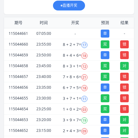
直播开奖
期号
时间
开奖
预测
结果
-
115044661
07:05:00
-
单
115044660
23:55:00
8
+
2
+
7
=
双
错
17
115044659
23:50:00
8
+
4
+
6
=
单
错
18
115044658
23:45:00
8
+
3
+
1
=
双
对
12
115044657
23:40:00
7
+
8
+
6
=
双
错
21
115044656
23:35:00
6
+
7
+
5
=
单
错
18
115044655
23:30:00
3
+
7
+
1
=
双
错
11
115044654
23:25:00
1
+
0
+
2
=
双
错
03
115044653
23:20:00
3
+
9
+
7
=
单
对
19
115044652
23:15:00
2
+
4
+
3
=
单
对
09