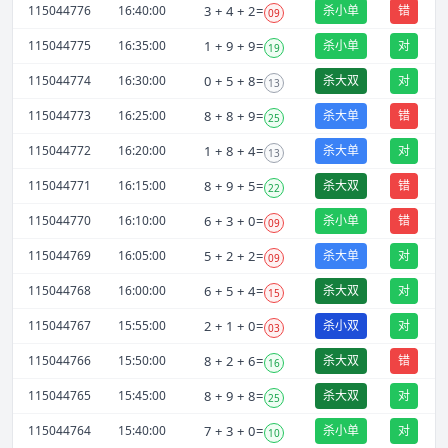
115044776
16:40:00
3
+
4
+
2
=
杀小单
错
09
115044775
16:35:00
1
+
9
+
9
=
杀小单
对
19
115044774
16:30:00
0
+
5
+
8
=
杀大双
对
13
115044773
16:25:00
8
+
8
+
9
=
杀大单
错
25
115044772
16:20:00
1
+
8
+
4
=
杀大单
对
13
115044771
16:15:00
8
+
9
+
5
=
杀大双
错
22
115044770
16:10:00
6
+
3
+
0
=
杀小单
错
09
115044769
16:05:00
5
+
2
+
2
=
杀大单
对
09
115044768
16:00:00
6
+
5
+
4
=
杀大双
对
15
115044767
15:55:00
2
+
1
+
0
=
杀小双
对
03
115044766
15:50:00
8
+
2
+
6
=
杀大双
错
16
115044765
15:45:00
8
+
9
+
8
=
杀大双
对
25
115044764
15:40:00
7
+
3
+
0
=
杀小单
对
10