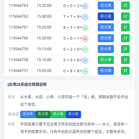
115044763
15:35:00
0
+
0
+
2
=
杀大单
对
02
115044762
15:30:00
7
+
7
+
9
=
杀小双
对
23
115044761
15:25:00
8
+
5
+
9
=
杀大单
对
22
115044760
15:20:00
5
+
0
+
1
=
杀大单
对
06
115044759
15:15:00
5
+
2
+
0
=
杀大单
对
07
115044758
15:10:00
5
+
9
+
6
=
杀小单
对
20
115044757
15:05:00
0
+
8
+
8
=
杀大单
对
16
台湾28杀组合预测说明
规则
从大单、大双、小单、小双中选一个「杀」掉，预期本期不会开出
这个组合。
杀大单
杀大双
杀小单
杀小双
预测值
判定
开奖结果只要不完全等于所杀的组合即为命中——大小、单双有一
项不同就算杀中。只有开出的正是所杀的那个组合，才算未杀中。