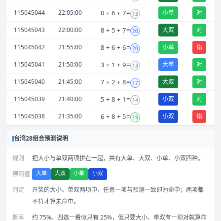
115045044
22:05:00
0
+
6
+
7
=
小单
对
13
115045043
22:00:00
8
+
5
+
7
=
大双
对
20
115045042
21:55:00
8
+
6
+
6
=
小单
错
20
115045041
21:50:00
3
+
1
+
9
=
大单
对
13
115045040
21:45:00
7
+
2
+
8
=
大双
对
17
115045039
21:40:00
5
+
8
+
1
=
小双
对
14
115045038
21:35:00
6
+
8
+
5
=
小双
错
19
台湾28组合预测说明
规则
把大小与单双两项拼在一起，共有大单、大双、小单、小双四种。
大单
大双
小单
小双
预测值
判定
开奖的大小、单双两项中，任意一项与预测一致即为命中；两项都
不符才算未命中。
概率
约 75%。四选一看似只有 25%，但只要大小、单双有一项对就算命