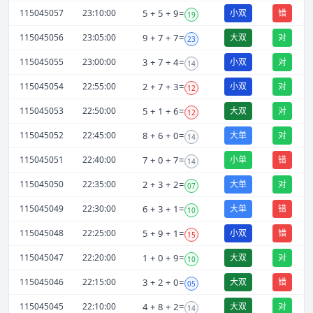
115045057
23:10:00
5
+
5
+
9
=
小双
错
19
115045056
23:05:00
9
+
7
+
7
=
大双
对
23
115045055
23:00:00
3
+
7
+
4
=
小双
对
14
115045054
22:55:00
2
+
7
+
3
=
小双
对
12
115045053
22:50:00
5
+
1
+
6
=
大双
对
12
115045052
22:45:00
8
+
6
+
0
=
大单
对
14
115045051
22:40:00
7
+
0
+
7
=
小单
错
14
115045050
22:35:00
2
+
3
+
2
=
大单
对
07
115045049
22:30:00
6
+
3
+
1
=
大单
错
10
115045048
22:25:00
5
+
9
+
1
=
小双
错
15
115045047
22:20:00
1
+
0
+
9
=
大双
对
10
115045046
22:15:00
3
+
2
+
0
=
大双
错
05
115045045
22:10:00
4
+
8
+
2
=
大双
对
14