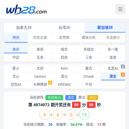
打
加拿大28
台湾28
新加坡28
预测
历史记录
走势图
露珠分析
长龙统计
新加坡28大小预测 清言 近期命中记录与准确率
大小
单双
组合
杀组合
杀一尾
中边
五余
四余
三余
龙虎
2
星火
太初
Kimi
盘古
玄武AI
3
文心
Gemini
混元
DSeek
清言
1
豆包AI
大神预测
OPENAI
千问
当前游戏
算法
新加坡28
清言
大小
第 4974972 期开奖还有
分
秒
00
00
+
+
=
9
6
0
15
当前统计期数：
30
准确率：
56.67%
错误：
13
期