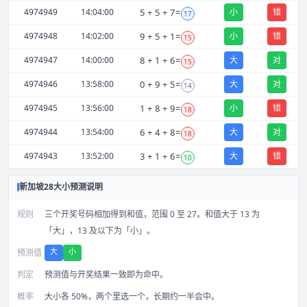
4974949
14:04:00
5
+
5
+
7
=
小
错
17
4974948
14:02:00
9
+
5
+
1
=
小
错
15
4974947
14:00:00
8
+
1
+
6
=
大
对
15
4974946
13:58:00
0
+
9
+
5
=
大
对
14
4974945
13:56:00
1
+
8
+
9
=
小
错
18
4974944
13:54:00
6
+
4
+
8
=
大
对
18
4974943
13:52:00
3
+
1
+
6
=
大
错
10
新加坡28大小预测说明
规则
三个开奖号码相加得到和值，范围 0 至 27。和值大于 13 为
「大」，13 及以下为「小」。
大
小
预测值
判定
预测值与开奖结果一致即为命中。
概率
大小各 50%，两个里选一个，长期约一半会中。