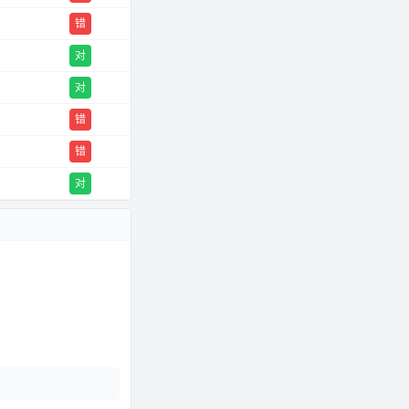
错
对
对
错
错
对