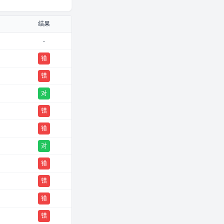
结果
-
错
错
对
错
错
对
错
错
错
错